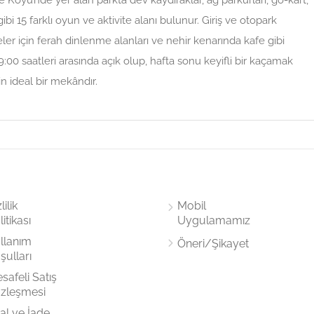
öyü’nde yer alan parkta dev kaydıraklar, ağ parkurları, go-kart,
i gibi 15 farklı oyun ve aktivite alanı bulunur. Giriş ve otopark
leler için ferah dinlenme alanları ve nehir kenarında kafe gibi
:00 saatleri arasında açık olup, hafta sonu keyifli bir kaçamak
n ideal bir mekândır.
lilik
Mobil
itikası
Uygulamamız
llanım
Öneri/Şikayet
şulları
safeli Satış
zleşmesi
tal ve İade