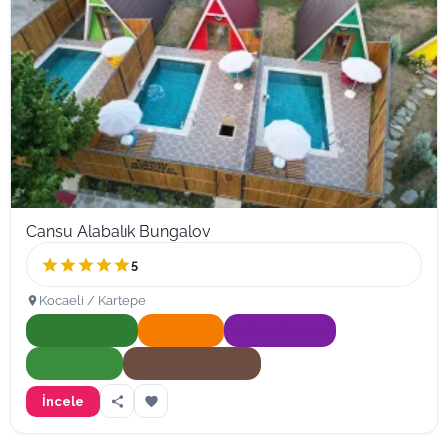
Cansu Alabalık Bungalov
5
Kocaeli / Kartepe
Onaylı İşletme
Hızlı Yanıt
Süper İşletme
Doğa Dostu
Evcil Hayvan Dostu
İncele