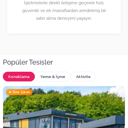
İşletmelerle direkt iletişime geçerek hızlı,
güvenilir ve ek masraflardan arındırılmış bir
satın alma deneyimi yaşayın.
Popüler Tesisler
Konaklama
Yeme & İçme
Aktivite
★ Öne Çıkan