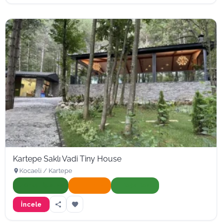
Kartepe Saklı Vadi Tiny House
Kocaeli / Kartepe
Onaylı İşletme
Hızlı Yanıt
Doğa Dostu
İncele