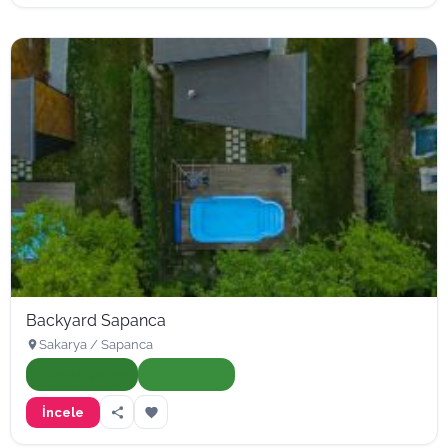
Backyard Sapanca
Sakarya / Sapanca
Onaylı İşletme
Doğa Dostu
İncele