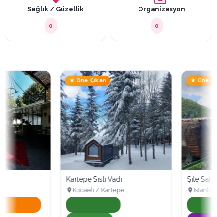
Sağlık / Güzellik
Organizasyon
0
0
★ Öne Çıkan
★ Öne Çıkan
Kartepe Sisli Vadi
Şile Saklıgöl
Kocaeli / Kartepe
İstanbul / Şile
Onaylı İşletme
Onaylı İşletme