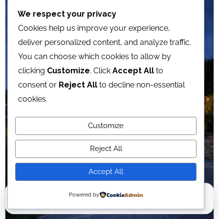
★ Öne Çıkan
We respect your privacy
Cookies help us improve your experience,
deliver personalized content, and analyze traffic.
You can choose which cookies to allow by
clicking
Customize
. Click
Accept All
to
consent or
Reject All
to decline non-essential
cookies.
Customize
Reject All
Accept All
Powered by
Ana Sayfa
Harita
Favoriler
İlan Ekle
Profil