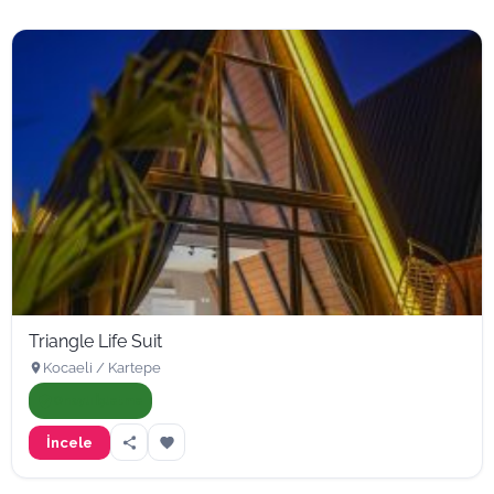
Triangle Life Suit
Kocaeli / Kartepe
Onaylı İşletme
İncele