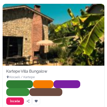
Kartepe Villa Bungalow
Kocaeli / Kartepe
Onaylı İşletme
Hızlı Yanıt
Süper İşletme
Doğa Dostu
Evcil Hayvan Dostu
İncele