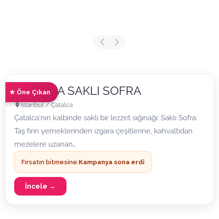
ÇATALCA SAKLI SOFRA
★ Öne Çıkan
İstanbul / Çatalca
Çatalca'nın kalbinde saklı bir lezzet sığınağı: Saklı Sofra.
Taş fırın yemeklerinden ızgara çeşitlerine, kahvaltıdan
mezelere uzanan…
Fırsatın bitmesine:
Kampanya sona erdi
İncele →