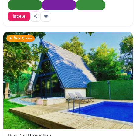
Onaylı İşletme
Süper İşletme
Doğa Dostu
İncele
★ Öne Çıkan