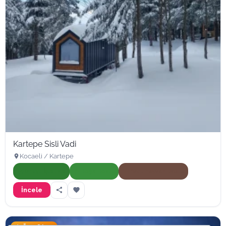
Kartepe Sisli Vadi
Kocaeli / Kartepe
Onaylı İşletme
Doğa Dostu
Evcil Hayvan Dostu
İncele