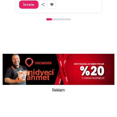
İncele
İ
Reklam