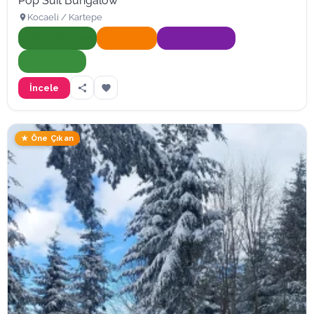
Pop Suit Bungalow
Kocaeli / Kartepe
Onaylı İşletme
Hızlı Yanıt
Süper İşletme
Doğa Dostu
İncele
★ Öne Çıkan