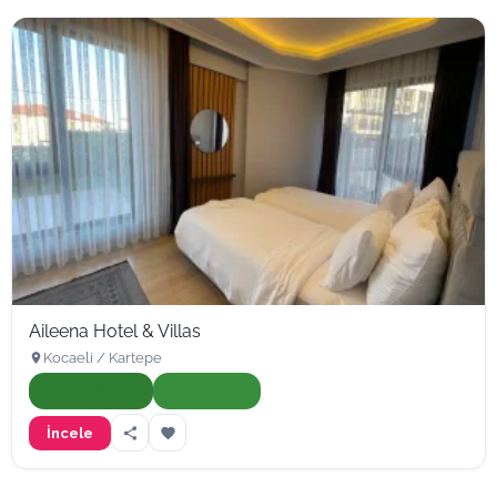
Aileena Hotel & Villas
Kocaeli / Kartepe
Onaylı İşletme
Doğa Dostu
İncele