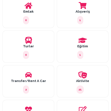
Emlak
Alışveriş
0
1
Turlar
Eğitim
0
1
Transfer/Rent A Car
Aktivite
2
21