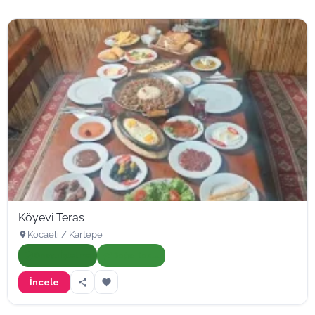
Köyevi Teras
Kocaeli / Kartepe
Onaylı İşletme
Doğa Dostu
İncele