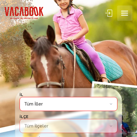
İL
İLÇE