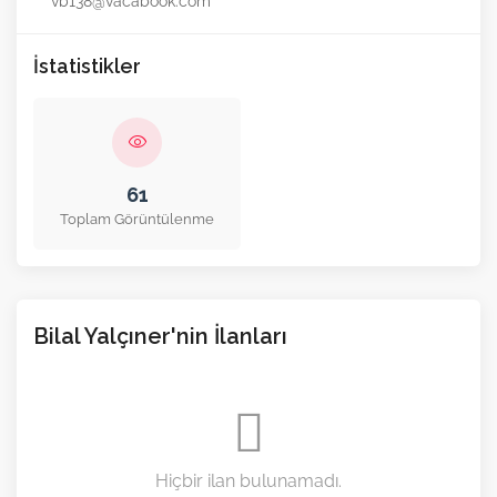
vb138@vacabook.com
İstatistikler
61
Toplam Görüntülenme
Bilal Yalçıner'nin İlanları
Hiçbir ilan bulunamadı.