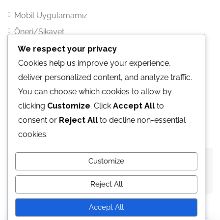
Mobil Uygulamamız
Öneri/Şikayet
We respect your privacy
İletişim
Cookies help us improve your experience,
deliver personalized content, and analyze traffic.
Atatürk mahallesi Ertuğrul Gazi Sk. Metropol İstanbul
You can choose which cookies to allow by
Sitesi C1 Blok Kat:25 Ofis:376 Ataşehir / İST.
clicking
Customize
. Click
Accept All
to
E-Mail:
bilgi@vacabook.com
consent or
Reject All
to decline non-essential
cookies.
Customize
©
Vacabook
. Tüm hakları
saklıdır.
Reject All
Accept All