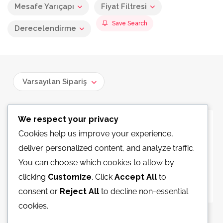
Mesafe Yarıçapı
Fiyat Filtresi
Save Search
Derecelendirme
Varsayılan Sipariş
We respect your privacy
Hiçbirşey Bulunamadı
Cookies help us improve your experience,
deliver personalized content, and analyze traffic.
Üzgünüz ama aramanızla eşleşen herhangi bir
You can choose which cookies to allow by
ilanımız yok, arama ayarlarınızı değiştirmeyi
clicking
Customize
. Click
Accept All
to
deneyin
consent or
Reject All
to decline non-essential
cookies.