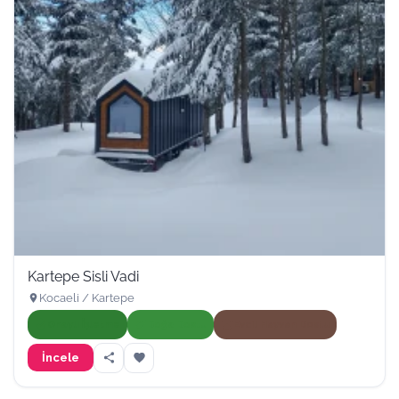
Kartepe Sisli Vadi
Kocaeli / Kartepe
Onaylı İşletme
Doğa Dostu
Evcil Hayvan Dostu
İncele