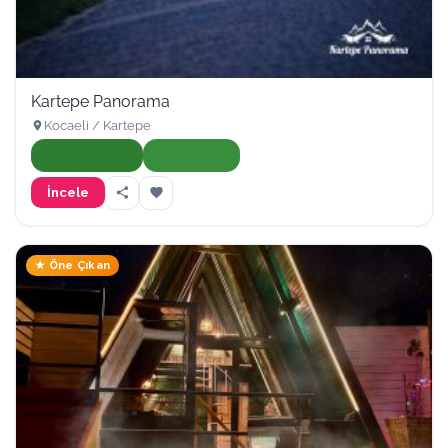
Kartepe Panorama
Kocaeli / Kartepe
Onaylı İşletme
Doğa Dostu
İncele
★ Öne Çıkan