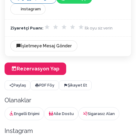
instagram
Ziyaretçi Puanı:
İlk oyu siz verin
İşletmeye Mesaj Gönder
Rezervasyon Yap
Paylaş
PDF Föy
Şikayet Et
Olanaklar
Engelli Erişimi
Aile Dostu
Sigarasız Alan
Instagram