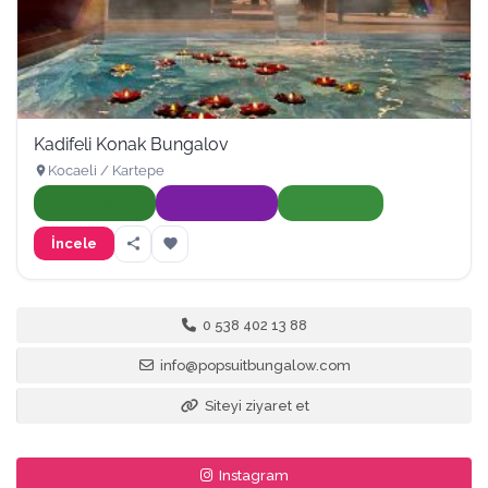
Kadifeli Konak Bungalov
Kocaeli / Kartepe
Onaylı İşletme
Süper İşletme
Doğa Dostu
İncele
0 538 402 13 88
info@popsuitbungalow.com
Siteyi ziyaret et
Instagram