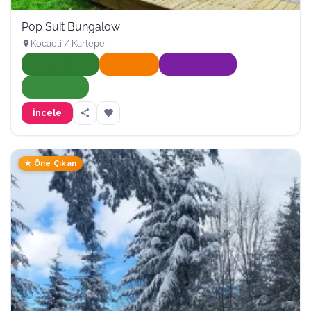
Pop Suit Bungalow
Kocaeli / Kartepe
Onaylı İşletme
Hızlı Yanıt
Süper İşletme
Doğa Dostu
İncele
★ Öne Çıkan