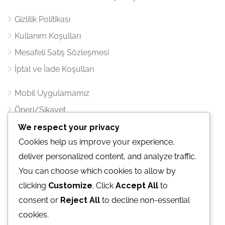
Gizlilik Politikası
Kullanım Koşulları
Mesafeli Satış Sözleşmesi
İptal ve İade Koşulları
Mobil Uygulamamız
Öneri/Şikayet
We respect your privacy
İletişim
Cookies help us improve your experience,
deliver personalized content, and analyze traffic.
Atatürk mahallesi Ertuğrul Gazi Sk. Metropol İstanbul
You can choose which cookies to allow by
Sitesi C1 Blok Kat:25 Ofis:376 Ataşehir / İST.
clicking
Customize
. Click
Accept All
to
E-Mail:
bilgi@vacabook.com
consent or
Reject All
to decline non-essential
cookies.