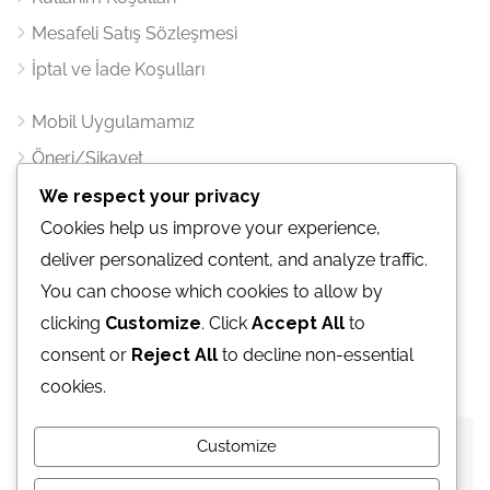
Mesafeli Satış Sözleşmesi
İptal ve İade Koşulları
Mobil Uygulamamız
Öneri/Şikayet
We respect your privacy
İletişim
Cookies help us improve your experience,
deliver personalized content, and analyze traffic.
Atatürk mahallesi Ertuğrul Gazi Sk. Metropol İstanbul
You can choose which cookies to allow by
Sitesi C1 Blok Kat:25 Ofis:376 Ataşehir / İST.
clicking
Customize
. Click
Accept All
to
E-Mail:
bilgi@vacabook.com
consent or
Reject All
to decline non-essential
cookies.
Customize
©
Vacabook
. Tüm hakları
saklıdır.